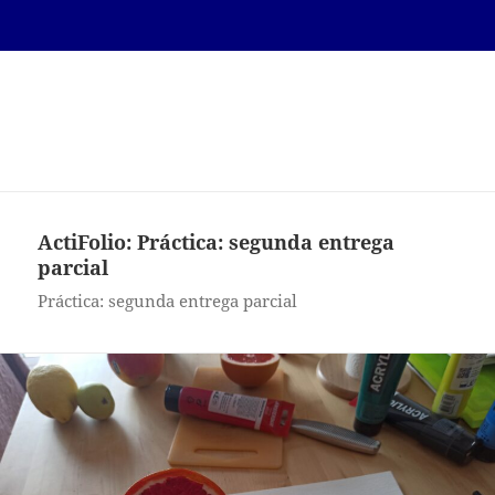
Laura del Pilar Oneto
Fernandez
MENÚ
Y
WIDGETS
ActiFolio:
Práctica: segunda entrega
parcial
Práctica: segunda entrega parcial