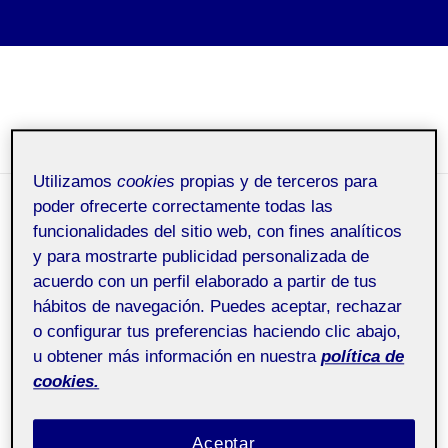
Laura del Pilar Oneto
Fernandez
MENÚ
Y
WIDGETS
Utilizamos
cookies
propias y de terceros para
poder ofrecerte correctamente todas las
¿Quién soy?
funcionalidades del sitio web, con fines analíticos
y para mostrarte publicidad personalizada de
acuerdo con un perfil elaborado a partir de tus
Pública
hábitos de navegación. Puedes aceptar, rechazar
o configurar tus preferencias haciendo clic abajo,
¡Hola!
u obtener más información en nuestra
política de
cookies.
Soy Laura,
actualmente soy
Aceptar