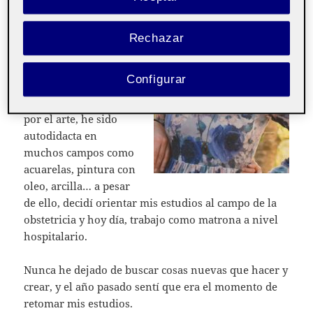
estudiante del Grado
de Artes en la UOC. Os
cuento un poco como
Rechazar
llegué aquí…
Configurar
Desde pequeña
siempre tuve afición
por el arte, he sido
autodidacta en
muchos campos como
acuarelas, pintura con
oleo, arcilla… a pesar
de ello, decidí orientar mis estudios al campo de la
obstetricia y hoy día, trabajo como matrona a nivel
hospitalario.
Nunca he dejado de buscar cosas nuevas que hacer y
crear, y el año pasado sentí que era el momento de
retomar mis estudios.