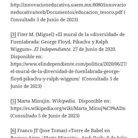
http://innovacioneducativa.uaem.mx:8080/innovacio
neducativa/web/Documentos/educacion_tesoro.pdf (
Consultado 5 de Junio de 2023)
[3]
Fiter M. (Miguel) «El mural de la «diversidad» de
Fuenlabrada: George Floyd, Pikachu y Ralph
Wiggum».
El Independiente.
27 de Junio de 2020.
Disponible en:
https://www.elindependiente.com/politica/2020/06/27/
el-mural-de-la-diversidad-de-fuenlabrada-george-
floyd-pikachu-y-ralph-wiggum/ (Consultado 5 de
Junio de 2023)
[5]
Marta Minujin.
Wikipedia.
Disponible en:
https://es.wikipedia.org/wiki/Marta_Minuj%C3%ADn
(Consultado 5 de Junio de 2023)
[6]
Franco JT (Jose Tomas) «Torre de Babel en
Buenos Aires / Marta Minujín».
Arch Daily.
8 de Julio