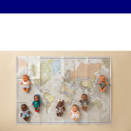
Laura del Pilar Oneto
Fernandez
MENÚ
Y
WIDGETS