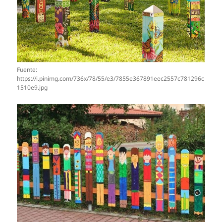
Fuente:
https://i.pinimg.com/736x/78/55/e3/7855e367891eec2557c781296c
1510e9.jpg