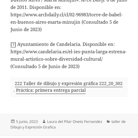
de 2011. Disponible en:
https://www.archdaily.cl/cl/02-96983/torre-de-babel-
en-buenos-aires-marta-minujin (Consultado 5 de
Junio de 2023)
[7]
Ayuntamiento de Candelaria. Disponible en:
https://www.candelaria.es/el-ies-punta-larga-estrena-
mural-artistico-sobre-diversidad-cultural/
(Consultado 5 de Junio de 2023)
222 Taller de dibujo y expresión gráfica 222_20_302
.
Práctica: primera entrega parcial
Publicado
Autor
Categorías
5 junio, 2023
Laura del Pilar Oneto Fernandez
taller de
el
Dibujo y Expresión Grafica