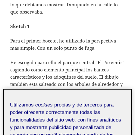
lo que debíamos mostrar. Dibujando en la calle lo
que observaba.
Sketch 1
Para el primer boceto, he utilizado la perspectiva
más simple. Con un solo punto de fuga.
He escogido para ello el parque central “El Porvenir”
cogiendo como elemento principal los bancos
característicos y los adoquines del suelo. El dibujo
también esta salteado con los árboles de alrededor y
con alguna paloma despistada.
Utilizamos
cookies
propias y de terceros para
“Los Jardines del Porvenir” es un parque de estilo
poder ofrecerte correctamente todas las
romántico realizado a mediados del SXIX. Con la
funcionalidades del sitio web, con fines analíticos
llegada del ferrocarril se convertiría en uno de los
principales accesos a la villa, construyéndose en
y para mostrarte publicidad personalizada de
1878 los típicos asientos corridos con respaldos de