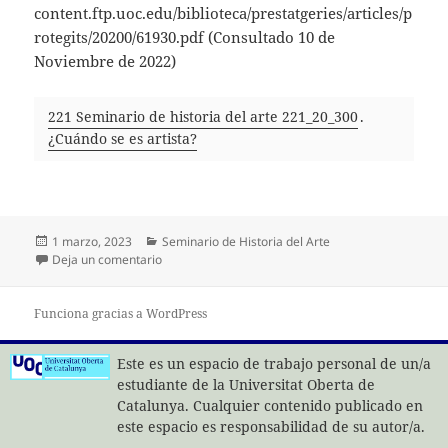
content.ftp.uoc.edu/biblioteca/prestatgeries/articles/p
rotegits/20200/61930.pdf (Consultado 10 de
Noviembre de 2022)
221 Seminario de historia del arte 221_20_300
.
¿Cuándo se es artista?
Publicado
Categorías
1 marzo, 2023
Seminario de Historia del Arte
el
en ¿CUANDO SE ES ARTISTA?
Deja un comentario
Funciona gracias a WordPress
Este es un espacio de trabajo personal de un/a
estudiante de la Universitat Oberta de
Catalunya. Cualquier contenido publicado en
este espacio es responsabilidad de su autor/a.