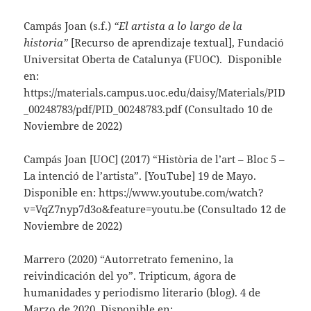
Campás Joan
(s.f.)
“El artista a lo largo de la
historia”
[Recurso de aprendizaje textual], Fundació
Universitat Oberta de Catalunya (FUOC). Disponible
en:
https://materials.campus.uoc.edu/daisy/Materials/PID
_00248783/pdf/PID_00248783.pdf (Consultado 10 de
Noviembre de 2022)
Campás Joan
[UOC] (2017) “Història de l’art – Bloc 5 –
La intenció de l’artista”. [YouTube] 19 de Mayo.
Disponible en: https://www.youtube.com/watch?
v=VqZ7nyp7d3o&feature=youtu.be (Consultado 12 de
Noviembre de 2022)
Marrero (2020) “Autorretrato femenino, la
reivindicación del yo”. Tripticum, ágora de
humanidades y periodismo literario (blog). 4 de
Marzo de 2020. Disponible en: