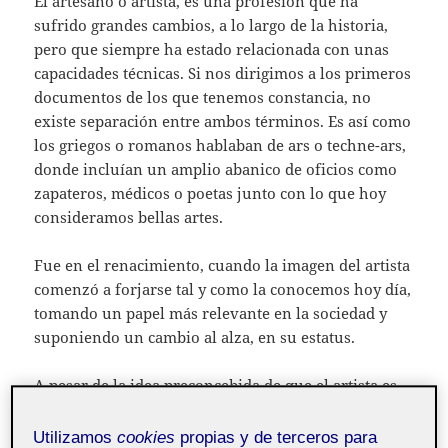
El artesano o artista, es una profesión que ha
sufrido grandes cambios, a lo largo de la historia,
pero que siempre ha estado relacionada con unas
capacidades técnicas. Si nos dirigimos a los primeros
documentos de los que tenemos constancia, no
existe separación entre ambos términos. Es así como
los griegos o romanos hablaban de ars o techne-ars,
donde incluían un amplio abanico de oficios como
zapateros, médicos o poetas junto con lo que hoy
consideramos bellas artes.
Fue en el renacimiento, cuando la imagen del artista
comenzó a forjarse tal y como la conocemos hoy día,
tomando un papel más relevante en la sociedad y
suponiendo un cambio al alza, en su estatus.
A pesar de la idea preconcebida de que el artista es
aquel que se expresa a través de su arte, los
primeros artífices, trabajaban cubriendo una
Utilizamos
cookies
propias y de terceros para