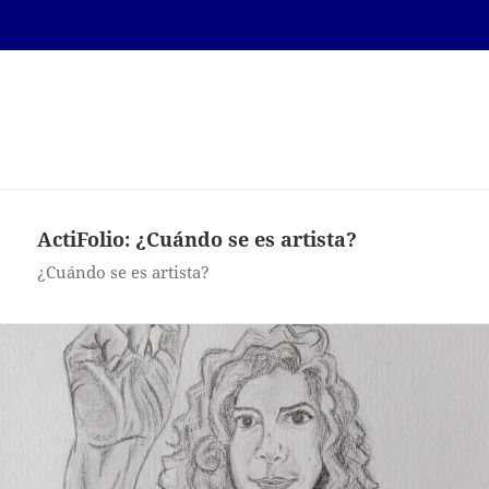
Laura del Pilar Oneto
Fernandez
MENÚ
Y
WIDGETS
ActiFolio:
¿Cuándo se es artista?
¿Cuándo se es artista?